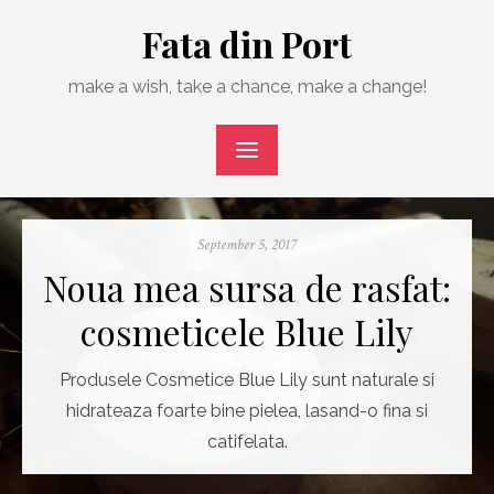
Skip
Fata din Port
to
content
make a wish, take a chance, make a change!
Posted
September 5, 2017
on
Noua mea sursa de rasfat:
cosmeticele Blue Lily
Produsele Cosmetice Blue Lily sunt naturale si
hidrateaza foarte bine pielea, lasand-o fina si
catifelata.