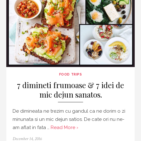
FOOD TRIPS
7 dimineti frumoase & 7 idei de
mic dejun sanatos.
De dimineata ne trezim cu gandul ca ne dorim o zi
minunata si un mic dejun satios. De cate ori nu ne-
am aflat in fata …
Read More ›
Posted
December 14, 2016