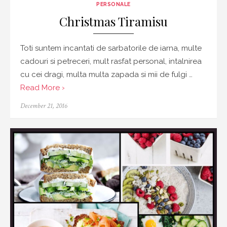
PERSONALE
Christmas Tiramisu
Toti suntem incantati de sarbatorile de iarna, multe
cadouri si petreceri, mult rasfat personal, intalnirea
cu cei dragi, multa multa zapada si mii de fulgi …
Read More ›
Posted
December 21, 2016
on