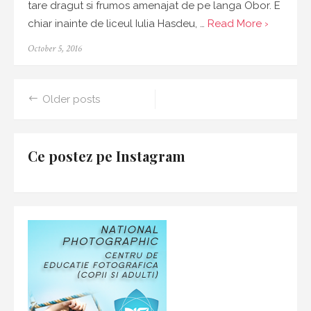
tare dragut si frumos amenajat de pe langa Obor. E
chiar inainte de liceul Iulia Hasdeu, …
Read More ›
Posted
October 5, 2016
on
Older posts
Posts
navigation
Ce postez pe Instagram