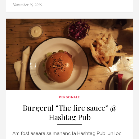
Posted
November 16, 2016
on
PERSONALE
Burgerul “The fire sauce” @
Hashtag Pub
Am fost aseara sa mananc la Hashtag Pub, un loc